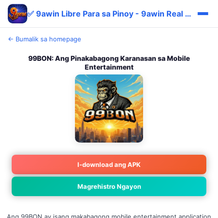
✅ 9awin Libre Para sa Pinoy - 9awin Real Madali Download
← Bumalik sa homepage
99BON: Ang Pinakabagong Karanasan sa Mobile
Entertainment
I-download ang APK
Magrehistro Ngayon
Ang 99BON ay isang makabagong mobile entertainment application