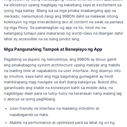
na idinisenyo upang magbigay ng kakaibang saya at excitement sa
iyong mga kamay. Bilang isa sa mga pinaka-inaabangang app sa
merkado, namumukod-tangi ang 99BON dahil sa malawak nitong
koleksyon ng mga interaktibong laro at content na swak sa panlasa
ng mga Pinoy. Sa pamamagitan ng app na ito, hindi mo na
kailangang lumayo para makaranas ng world-class na libangan dahil
lahat ay accessible na sa isang pindot lang.
Mga Pangunahing Tampok at Benepisyo ng App
Pagdating sa aspeto ng teknolohiya, ang 99BON ay binuo gamit
ang pinakabagong system architecture upang matiyak ang mabilis
na loading time at napakakinis na user interface. Ang disenyo nito
ay intuitive, kaya kahit ang mga baguhang gumagamit ay hindi
mahihirapang mag-navigate sa iba’t ibang kategorya. Bukod dito,
garantisado ang stable na koneksyon kahit sa mobile data, na
nagbibigay-daan para sa tuloy-tuloy na karanasan nang walang lag
o aberya sa iyong paglilibang.
User-friendly na interface na madaling intindihin at
napakaganda sa mata.
Mabilis na performance at optimized para sa lahat ng uri ng