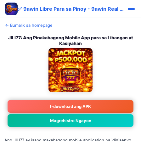
✅ 9awin Libre Para sa Pinoy - 9awin Real Madali Download
← Bumalik sa homepage
JILI77: Ang Pinakabagong Mobile App para sa Libangan at
Kasiyahan
I-download ang APK
Magrehistro Ngayon
Ang JILI77 ay isang makabagong mobile application na idinisenyo