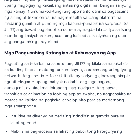
upang magbigay ng kakaibang antas ng digital na libangan sa iyong
mga kamay. Namumukod-tangi ang app na ito dahil sa pagsasama
ng sining at teknolohiya, na nagreresulta sa isang platform na
madaling gamitin at puno ng mga kapana-panabik na sorpresa. Sa
JILI77, ang bawat pagpindot sa screen ay nagdadala sa iyo sa isang
mundo ng kasiyahan kung saan ang kalidad at kasiyahan ng user
ang pangunahing prayoridad.
Mga Pangunahing Katangian at Kahusayan ng App
Pagdating sa teknikal na aspeto, ang JILI77 ay kilala sa napakabilis
na loading time at matatag na koneksyon, anuman ang uri ng iyong
network. Ang user interface (UI) nito ay sadyang ginawang simple
ngunit elegante upang matiyak na kahit ang mga bagong
gumagamit ay hindi mahihirapang mag-navigate. Ang bawat
transition at animation sa loob ng app ay swabe, na nagpapakita ng
mataas na kalidad ng pagkaka-develop nito para sa modernong
mga smartphone.
Intuitive na disenyo na madaling intindihin at gamitin para sa
lahat ng edad.
Mabilis na pag-access sa lahat ng paboritong kategorya ng